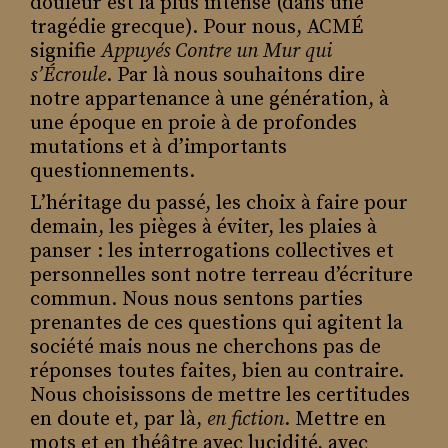
douleur est la plus intense (dans une
la prendre ?
tragédie grecque). Pour nous, ACMÉ
L’anomalie peut être norme, même si
signifie
Appuyés Contre un Mur qui
la norme est assommante, voire
s’Écroule
. Par là nous souhaitons dire
dangereuse. Aussi, faisons de
notre appartenance à une génération, à
l’anomalie, des bégaiements, de l’essai
une époque en proie à de profondes
et de l’échec, un possible de liberté
mutations et à d’importants
joyeux et bénéfique à partager. Plus
questionnements.
largement, le droit à la médiocrité et
L’héritage du passé, les choix à faire pour
au raté comme fer de lance d’un
demain, les pièges à éviter, les plaies à
probable surgissement, éboulement,
panser : les interrogations collectives et
et renouveau. *
personnelles sont notre terreau d’écriture
Parce que -certains matins- il nous
commun. Nous nous sentons parties
semble qu’on est allés trop loin dans
prenantes de ces questions qui agitent la
la solitude
société mais nous ne cherchons pas de
que le monde se prend la porte de
réponses toutes faites, bien au contraire.
l’individualité trop fort dans la
Nous choisissons de mettre les certitudes
tronche
en doute et, par là,
en fiction
. Mettre en
qu’on voudrait parler avec son café
mots et en théâtre avec lucidité, avec