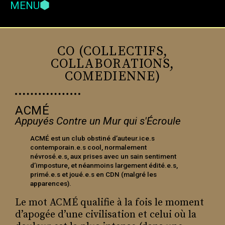
MENU
CO (COLLECTIFS,
LE MANIFESTE ACMÉ
COLLABORATIONS,
COMEDIENNE)
Nous sommes des imposteurs. Et
nous le revendiquons.
Parler pour soi c’est saisir la voix d’un
ACMÉ
autre et l’écouter dire notre histoire.
Appuyés Contre un Mur qui s'Écroule
Nous sommes à notre place. Nous la
ACMÉ est un club obstiné d’auteur.ice.s
cherchons. Nous la trouvons ou pas.
contemporain.e.s cool, normalement
Nous la gagnons parce que nous la
névrosé.e.s, aux prises avec un sain sentiment
d’imposture, et néanmoins largement édité.e.s,
cherchons. Rien ne nous prédestinait
primé.e.s et joué.e.s en CDN (malgré les
à ça. Et nous avons des choses à dire.
apparences).
Nous sommes pétris de paradoxes.
Le mot ACMÉ qualifie à la fois le moment
Rien ne nous prédestinait à ça.
d’apogée d’une civilisation et celui où la
Prendre cette place. Pourquoi ne pas