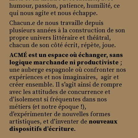
qu’on a peur de son ombre
humour, passion, patience, humilité, ce
alors on cherchera à donner une
qui nous agite et nous échappe.
réalité tangible aux mots en ‘CO’ :
Chacun.e de nous travaille depuis
cohabiter / collaboratif / coordonner
plusieurs années à la construction de son
/ communauté / coach surfing /
propre univers littéraire et théâtral,
cordon bleu… – et même cooptation
chacun de son côté écrit, répète, joue.
– chiche.
ACMÉ est un espace où échanger, sans
En écrivant je fais l’aveu de mon
logique marchande ni productiviste
;
incompétence. J’avoue que j’ai besoin
une auberge espagnole où confronter nos
de vous.
expériences et nos imaginaires,
agir et
Comme écolier, enfant, j’ai rêvé
créer ensemble. Il s’agit ainsi de rompre
longtemps d’accéder au Royaume des
avec les attitudes de concurrence et
Cools. En fondant ce club avec eux,
d’isolement si fréquentes dans nos
j’ai comme le frémissement d’une
métiers (et notre époque !),
victoire.
d’expérimenter de nouvelles formes
artistiques, et d’inventer de
nouveaux
dispositifs d’écriture.
Les enfants uniques / une