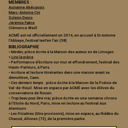
génération.
MEMBRES :
Aurianne Abécassis
Ils pleurent devant la cour de l’école
Marc-Antoine Cyr
Solenn Denis
Ils comptent le nombre de
Jérémie Fabre
lampadaires
Clémence Weill
Et cherchent dans le fond du cartable
ACMÉ est né officiellement en 2014, en accueil à St Antoine
La liste de leurs aspirations.
l’Abbaye, festival text’en l’air (38)
Ils publient leurs angoisses et leurs
BIBLIOGRAPHIE
• Nörden,
pièce écrite à la Maison des auteur.es de Limoges
rêves
>
Lire la pièce
Déchirent le brouillon de leurs vies
• Performance d’écriture sur mur et effondrement, festival des
Recommencent
Hauts-Parleurs, à Paris.
• écriture et lecture itinérantes dans une maison avant sa
S’appuient contre un mur qui
démolition, Caen.
s’écroule
•
Ces derniers temps :
pièce écrite à la Maison de la Poésie de
Affichent leurs scrupules au plafond
Val-de-Reuil. Mise en espace par ACMÉ avec les élèves du
conservatoire de Rouen.
Assument leurs doutes
•
Trop beau pour être vrai,
pièce écrite en une semaine chrono
Epuisent leurs peurs
à l’Etoile du Nord, Paris, mise en lecture au festival Aux
Enfouissent leurs hésitations
Alentours.
•
Les Fricatives
(titre provisoire), mise en espace, au théâtre du
Pleurent à nouveau
Chaoué, Allones (72), de la première partie.
Vident une bouteille