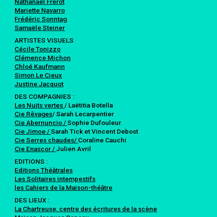
Nathanaël Frérot
Mariette Navarro
Frédéric Sonntag
Samaële Steiner
ARTISTES VISUELS
Cécile Tonizzo
Clémence Michon
Chloé Kaufmann
Simon Le Cieux
Justine Jacquot
DES COMPAGNIES :
Les Nuits vertes
/ Laëtitia Botella
Cie Rêvages
/ Sarah Lecarpentier
Cie Abernuncio /
Sophie Dufouleur
Cie Jimoe /
Sarah Tick et Vincent Debost
Cie Serres chaudes/
Coraline Cauchi
Cie Enascor /
Julien Avril
EDITIONS :
Editions Théâtrales
Les Solitaires intempestifs
les Cahiers de la Maison-théâtre
DES LIEUX :
La Chartreuse, centre des écritures de la scène