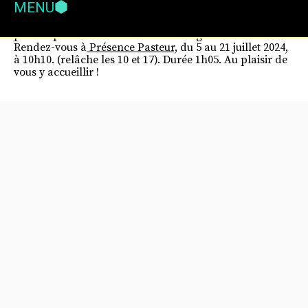
MENU
Prodiges à Avignon ! La Cie
Les Nuits Vertes
débarque
pour la première fois dans la cité avignonnaise.
Rendez-vous à
Présence Pasteur,
du 5 au 21 juillet 2024,
à 10h10. (relâche les 10 et 17). Durée 1h05. Au plaisir de
vous y accueillir !