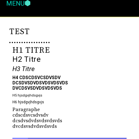
MENU
TEST
H1 TITRE
H2 Titre
H3 Titre
H4 CDSCDSVCSDVSDV
DCSDVSDVDSVDSVDSVDS
DVCDSVSDVDSVDSVDS
H5 hjsdgvjhdsgvjs
H6 hjsdgvjhdsgvjs
Paragraphe
cdscdsvcsdvsdv
dcsdvsdvdsvdsvdsvds
dvcdsvsdvdsvdsvds